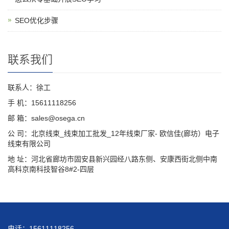
SEO优化步骤
联系我们
联系人：徐工
手 机：15611118256
邮 箱：sales@osega.cn
公 司：北京线束_线束加工批发_12年线束厂家- 欧信佳(廊坊）电子
线束有限公司
地 址：河北省廊坊市固安县新兴园经八路东侧、安康西街北侧中南
高科京南科技智谷8#2-四层
电话：15611118256